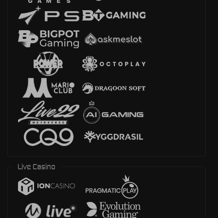
Live Casino