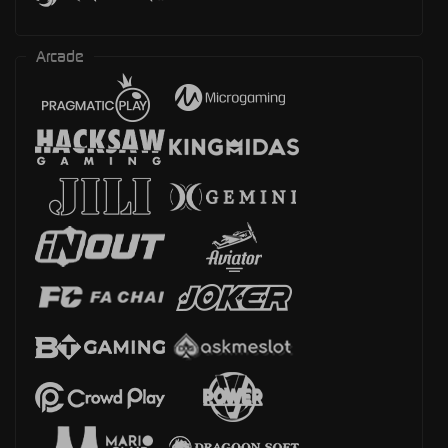
Arcade