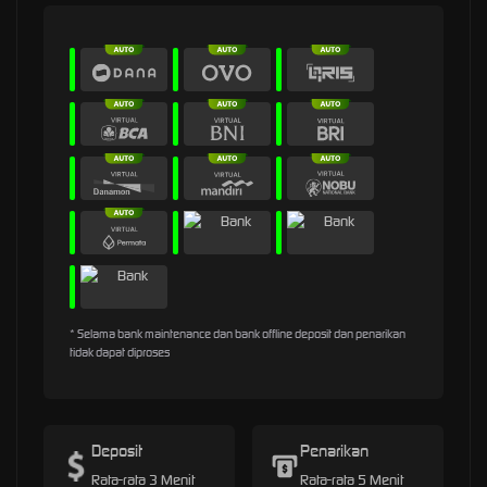
* Selama bank maintenance dan bank offline deposit dan penarikan
tidak dapat diproses
Deposit
Penarikan
Rata-rata 3 Menit
Rata-rata 5 Menit