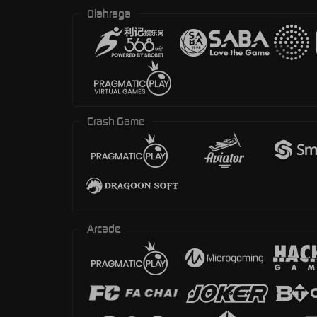
Olahraga
Crash Game
Arcade