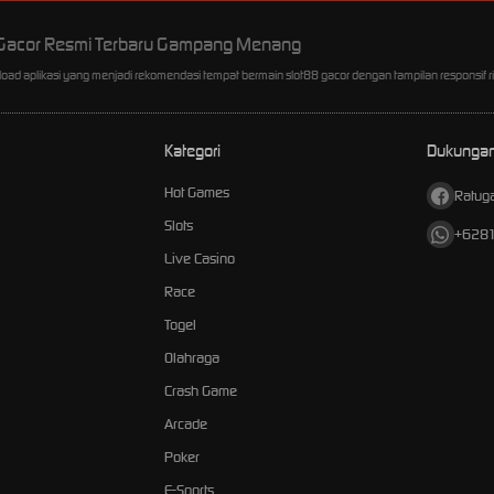
 Gacor Resmi Terbaru Gampang Menang
oad aplikasi yang menjadi rekomendasi tempat bermain slot88 gacor dengan tampilan responsif rin
Kategori
Dukunga
Hot Games
Ratuga
Slots
+628
Live Casino
Race
Togel
Olahraga
Crash Game
Arcade
Poker
E-Sports