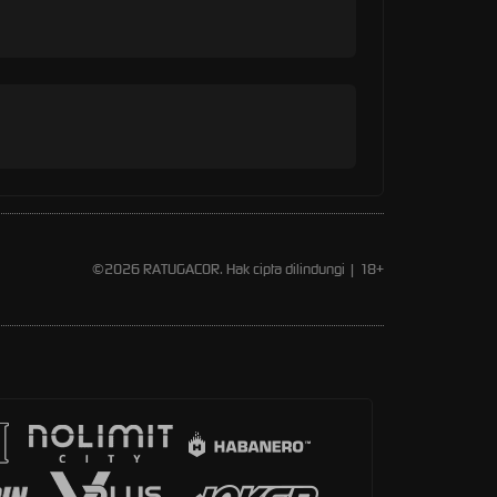
©2026 RATUGACOR. Hak cipta dilindungi | 18+