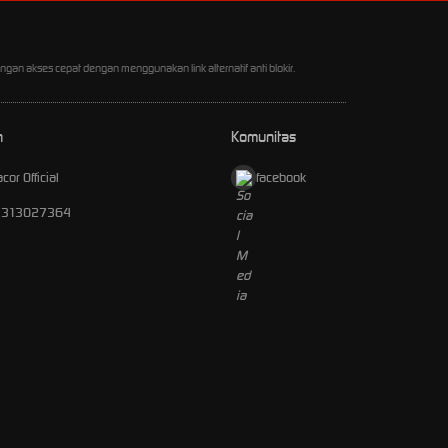
gan akses cepat dengan menggunakan link alternatif anti blokir.
n
Komunitas
cor Official
facebook
1313027364