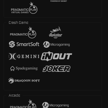
Crash Game
Arcade