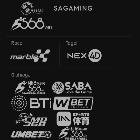
Race
Togel
Olahraga