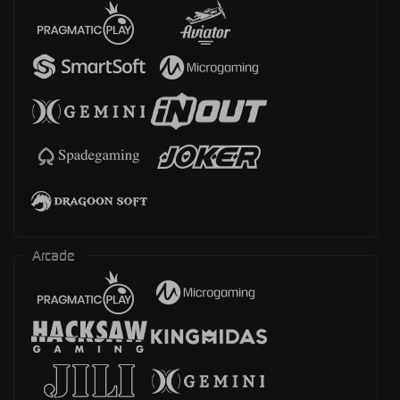
Arcade