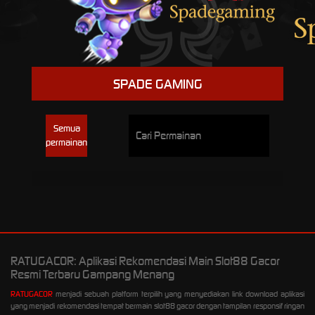
SPADE GAMING
Semua
permainan
RATUGACOR: Aplikasi Rekomendasi Main Slot88 Gacor
Resmi Terbaru Gampang Menang
RATUGACOR
menjadi sebuah platform terpilih yang menyediakan link download aplikasi
yang menjadi rekomendasi tempat bermain slot88 gacor dengan tampilan responsif ringan