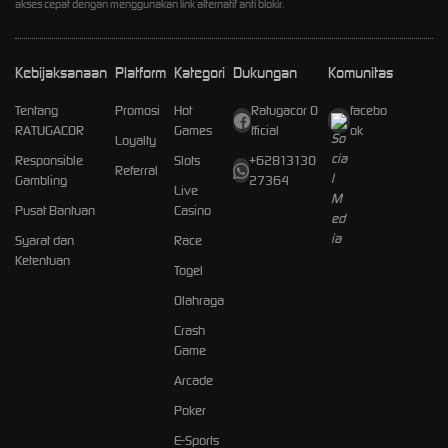
akses cepat dengan menggunakan link alternatif anti blokir.
Kebijaksanaan
Platform
Kategori
Dukungan
Komunitas
Tentang
Promosi
Hot
Ratugacor O
facebo
RATUGACOR
Games
fficial
ok
Loyalty
Responsible
Slots
+62813130
Referral
Gambling
27364
Live
Pusat Bantuan
Casino
Syarat dan
Race
Ketentuan
Togel
Olahraga
Crash
Game
Arcade
Poker
E-Sports