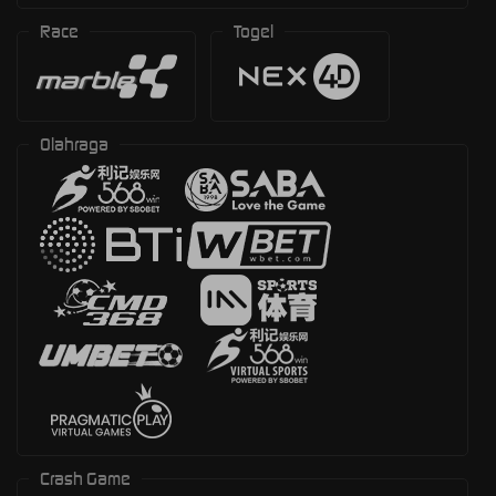
Race
Togel
Olahraga
Crash Game